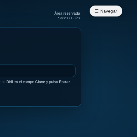
☰ Navegar
Área reservada
Socios / Guías
n tu
DNI
en el campo
Clave
y pulsa
Entrar
.